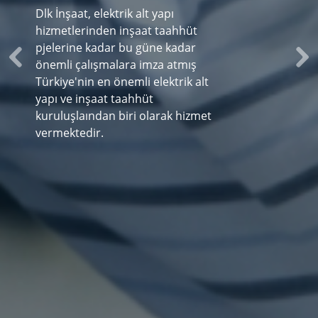
Previous
Ne
Dlk İnşaat, elektrik alt yapı
hizmetlerinden inşaat taahhüt
pjelerine kadar bu güne kadar
önemli çalışmalara imza atmış
Türkiye'nin en önemli elektrik alt
yapı ve inşaat taahhüt
kuruluşlaından biri olarak hizmet
vermektedir.