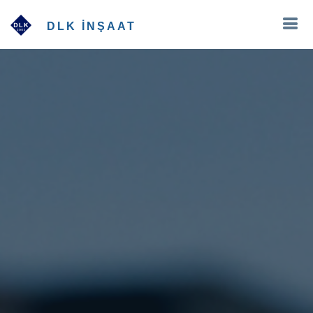
DLK İNŞAAT